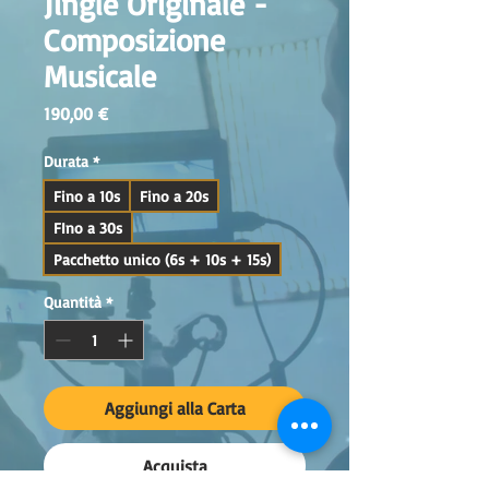
Jingle Originale -
Composizione
Musicale
Prezzo
190,00 €
Durata
*
Fino a 10s
Fino a 20s
FIno a 30s
Pacchetto unico (6s + 10s + 15s)
Quantità
*
Aggiungi alla Carta
Acquista