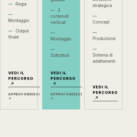
Regia
strategica
3
contenuti
Montaggio
Concept
verticali
Output
finale
Produzione
Montaggio
Sistema di
Sottotitoli
adattamenti
VEDI IL
VEDI IL
PERCORSO
PERCORSO
↗
↗
VEDI IL
PERCORSO
APPROFONDISCI
APPROFONDISCI
↗
↗
↗