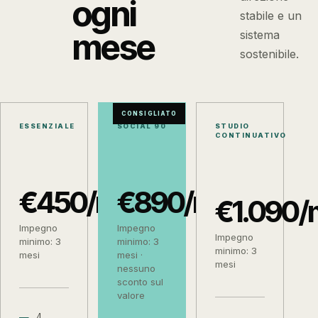
ogni
stabile e un
mese
sistema
sostenibile.
CONSIGLIATO
ESSENZIALE
SOCIAL 90
STUDIO
CONTINUATIVO
€450/mese
€890/mese
€1.090/
Impegno
Impegno
Impegno
minimo: 3
minimo: 3
minimo: 3
mesi
mesi ·
mesi
nessuno
sconto sul
valore
4