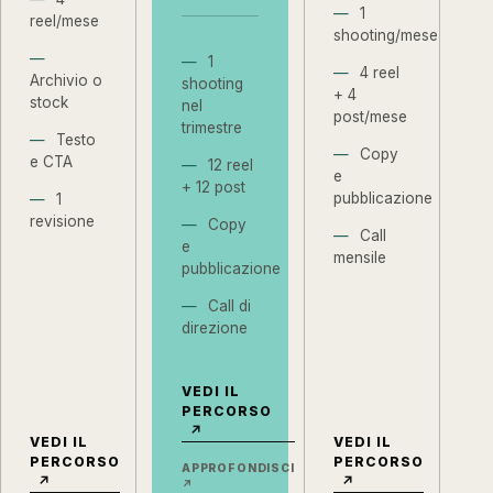
1
reel/mese
shooting/mese
1
4 reel
Archivio o
shooting
+ 4
stock
nel
post/mese
trimestre
Testo
Copy
e CTA
12 reel
e
+ 12 post
pubblicazione
1
revisione
Copy
Call
e
mensile
pubblicazione
Call di
direzione
VEDI IL
PERCORSO
↗
VEDI IL
VEDI IL
PERCORSO
PERCORSO
APPROFONDISCI
↗
↗
↗