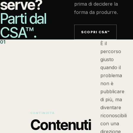
serve?
prima di decidere la
forma da produrre.
Parti dal
CSA™.
SCOPRI CSA™
01
È il
percorso
giusto
quando il
problema
non è
pubblicare
di più, ma
diventare
CONTINUITÀ
riconoscibili
Contenuti
con una
direzione