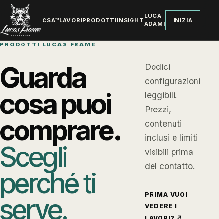
LUCA
CSA™
LAVORI
PRODOTTI
INSIGHT
INIZIA
ADAMI
PRODOTTI LUCAS FRAME
Guarda
Dodici
configurazioni
cosa puoi
leggibili.
Prezzi,
comprare.
contenuti
inclusi e limiti
Scegli
visibili prima
del contatto.
perché ti
PRIMA VUOI
serve.
VEDERE I
LAVORI? ↗