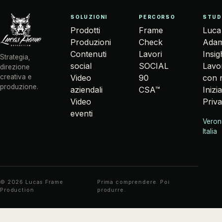
SOLUZIONI
PERCORSO
STUD
Prodotti
Frame
Luca
Produzioni
Check
Adam
Contenuti
Lavori
Insig
Strategia,
social
SOCIAL
Lavo
direzione
Video
90
con 
creativa e
produzione.
aziendali
CSA™
Inizi
Video
Priv
eventi
Veron
Italia
©
2026
Lucas Frame
Prima comprendere. Poi
Production
produrre.