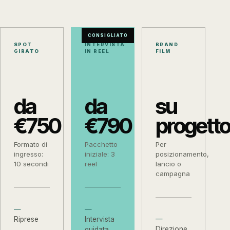
CONSIGLIATO
SPOT
INTERVISTA
BRAND
GIRATO
IN REEL
FILM
da
da
su
€750
€790
progetto
Formato di
Pacchetto
Per
ingresso:
iniziale: 3
posizionamento,
10 secondi
reel
lancio o
campagna
Riprese
Intervista
Direzione
guidata