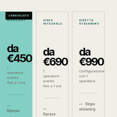
CONSIGLIATO
HIGHLIGHT
VIDEO
DIRETTA
INTEGRALE
STREAMING
da
da
da
€450
€690
€990
1
1
Configurazione
operatore ·
operatore ·
con 1
evento
evento
operatore
fino a 1 ora
fino a 1 ora
Regia
streaming
Riprese
Riprese