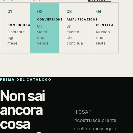
01
02
03
04
CONVERSIONE
AMPLIFICAZIONE
CONTINUITÀ
IDENTITÀ
Un
Un
Contenuti
video
evento
Musica
ogni
che
che
che
mese
vende
continua
resta
PRIMA DEL CATALOGO
Non sai
ancora
Il CSA™
cosa
ricostruisce cliente,
scelta e messaggio