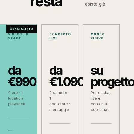
resta
esiste già.
CONSIGLIATO
VIDEOCLIP
CONCERTO
MONDO
START
LIVE
VISIVO
da
da
su
€990
€1.090
progetto
4 ore · 1
2 camere ·
Per uscita,
location ·
1
live e
playback
operatore ·
contenuti
montaggio
coordinati