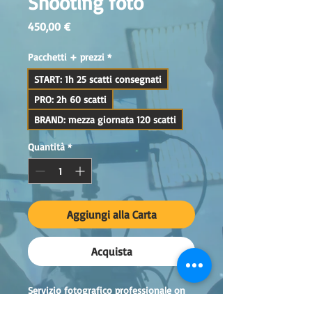
Shooting foto
Prezzo
450,00 €
Pacchetti + prezzi
*
START: 1h 25 scatti consegnati
PRO: 2h 60 scatti
BRAND: mezza giornata 120 scatti
Quantità
*
Aggiungi alla Carta
Acquista
Servizio fotografico professionale on 
location per avere immagini pulite, 