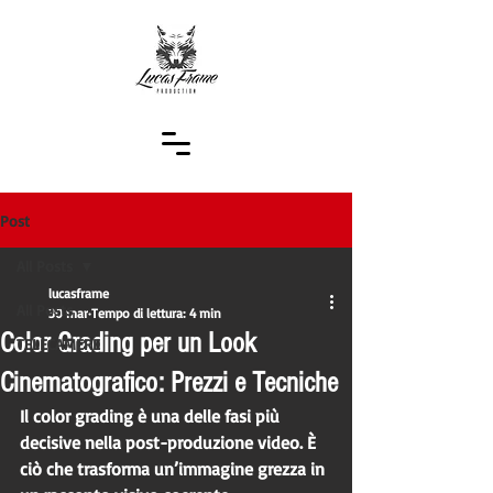
Post
All Posts
lucasframe
All Posts
30 mar
Tempo di lettura: 4 min
Color Grading per un Look
TELECAMERE
Cinematografico: Prezzi e Tecniche
Il 
color grading
 è una delle fasi più 
decisive nella post-produzione video. È 
ciò che trasforma un’immagine grezza in 