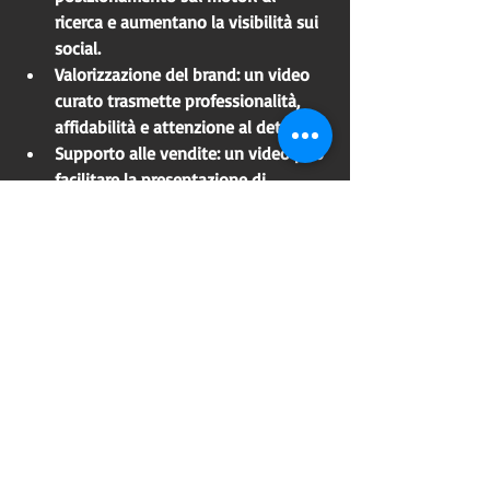
ricerca e aumentano la visibilità sui 
social.
Valorizzazione del brand
: un video 
curato trasmette professionalità, 
affidabilità e attenzione al dettaglio.
Supporto alle vendite
: un video può 
facilitare la presentazione di 
prodotti o servizi, aumentando la 
conversione.
Questi benefici si traducono in un 
ritorno sull’investimento che va oltre il 
semplice costo di produzione, 
contribuendo a costruire una 
reputazione solida e duratura.
Come richiedere il tuo 
preventivo per video 