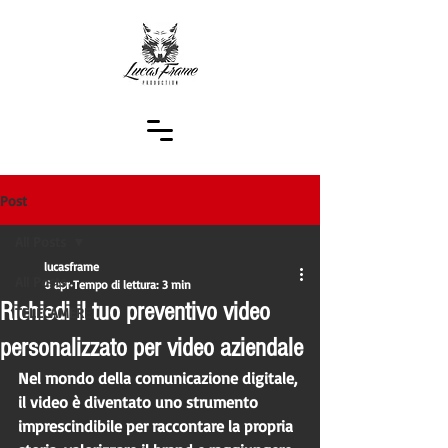
Post
All Posts
lucasframe
All Posts
6 apr
Tempo di lettura: 3 min
Richiedi il tuo preventivo video
TELECAMERE
personalizzato per video aziendale
Nel mondo della comunicazione digitale, 
il video è diventato uno strumento 
imprescindibile per raccontare la propria 